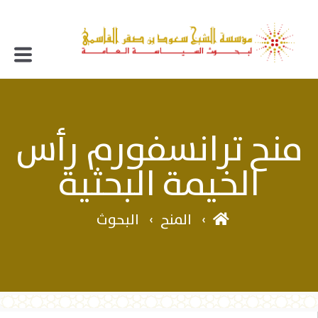
منح ترانسفورم رأس
الخيمة البحثية
المنح
البحوث