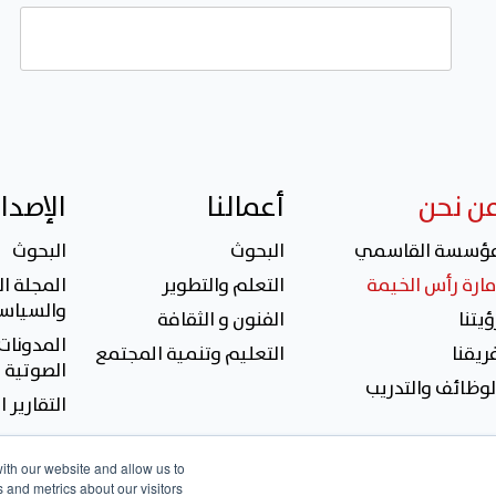
ن نحن
أعمالنا
الإصدا
ؤسسة القاسمي
البحوث
البحوث
مارة رأس الخيمة
التعلم والتطوير
المجلة ال
والسياسة
ؤيتنا
الفنون و الثقافة
المدونات 
ريقنا
التعليم وتنمية المجتمع
الصوتية
لوظائف والتدريب
التقارير 
ith our website and allow us to
 and metrics about our visitors