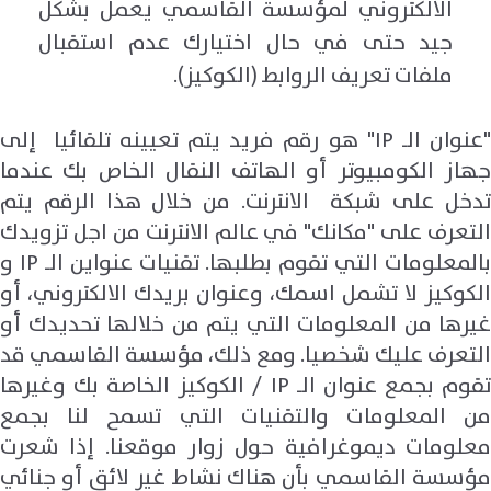
الالكتروني لمؤسسة القاسمي يعمل بشكل
جيد حتى في حال اختيارك عدم استقبال
ملفات تعريف الروابط (الكوكيز).
"عنوان الـ IP" هو رقم فريد يتم تعيينه تلقائيا إلى
جهاز الكومبيوتر أو الهاتف النقال الخاص بك عندما
تدخل على شبكة الانترنت. من خلال هذا الرقم يتم
التعرف على "مكانك" في عالم الانترنت من اجل تزويدك
بالمعلومات التي تقوم بطلبها. تقنيات عنواين الـ IP و
الكوكيز لا تشمل اسمك، وعنوان بريدك الالكتروني، أو
غيرها من المعلومات التي يتم من خلالها تحديدك أو
التعرف عليك شخصيا. ومع ذلك، مؤسسة القاسمي قد
تقوم بجمع عنوان الـ IP / الكوكيز الخاصة بك وغيرها
من المعلومات والتقنيات التي تسمح لنا بجمع
معلومات ديموغرافية حول زوار موقعنا. إذا شعرت
مؤسسة القاسمي بأن هناك نشاط غير لائق أو جنائي