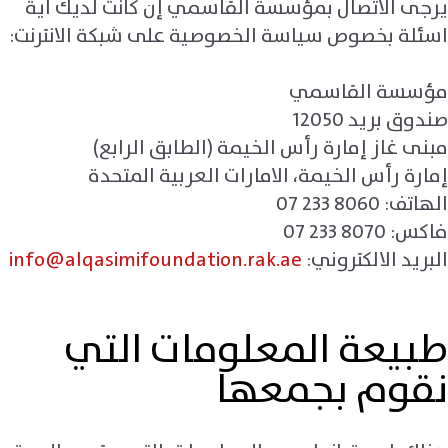
يرجى الاتصال بمؤسسة القاسمي إن كانت لديك اية
اسئلة بخصوص سياسة الخصوصية على شبكة الانترنت:
مؤسسة القاسمي
صندوق بريد 12050
مبنى غاز إمارة رأس الخيمة (الطابق الرابع)
إمارة رأس الخيمة، الامارات العربية المتحدة
الهاتف: 8060 233 07
فاكس: 8070 233 07
البريد الالكتروني:
info@alqasimifoundation.rak.ae
طبيعة المعلومات التي
نقوم بجمعها